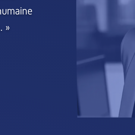
 humaine
. »