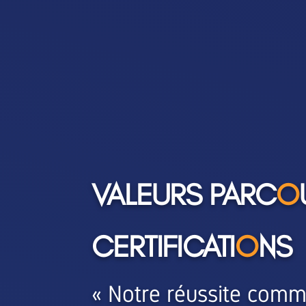
VALEURS PARC
O
CERTIFICATI
O
NS
« Notre réussite com