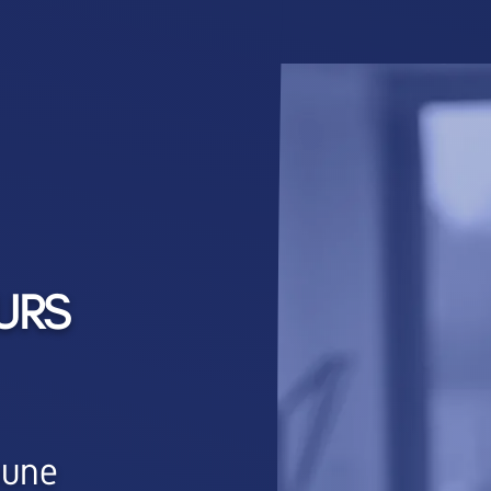
URS
mune