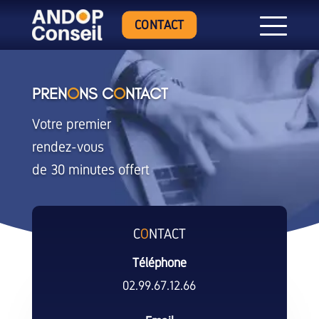
CONTACT
PREN
O
NS C
O
NTACT
Votre premier
rendez-vous
de 30 minutes offert
C
O
NTACT
Téléphone
02.99.67.12.66