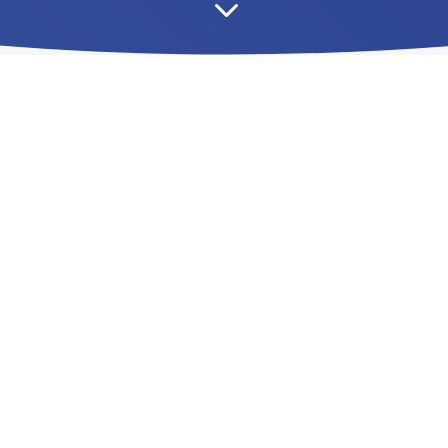
3
LS NOUS FONT CONFIAN
emble, nous avons construit votre pro
vons atteint vos objectifs ! Merci de 