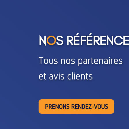
N
O
S RÉFÉRENC
Tous nos partenaires
et avis clients
PRENONS RENDEZ-VOUS