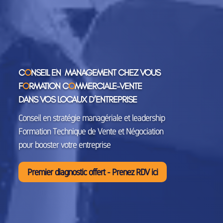
C
O
NSEIL EN MANAGEMENT CHEZ VOUS
F
O
RMATION C
O
MMERCIALE-VENTE
DANS VOS LOCAUX D’ENTREPRISE
Conseil en stratégie managériale et leadership
Formation Technique de Vente et Négociation
pour booster votre entreprise
Premier diagnostic offert - Prenez RDV ici