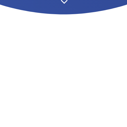
3
En tant que jeune chef d’entreprise ou dirigeant
expérimenté à Rennes, en Bretagne ou en France,
vous vous demandez comment optimiser votre
organisation et accélérer votre croissance grâce au
conseil en management et à la formation de votre
force de vente ?
Je suis Magali Grasland,
fondatrice d’
AND
O
P Conseil
,
votre partenaire de confiance depuis 2019, consultante
certifiée et expérimentée, pour développer votre
entreprise.
Forte de mes 15 années d’expérience en